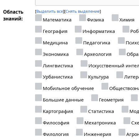
Выделить все
Снять выделение
Область
знаний:
Математика
Физика
Химия
География
Информатика
Роб
Медицина
Педагогика
Психо
Экономика
Археология
Обра
Лингвистика
Искусственный интел
Урбанистика
Культура
Литер
Мобильное обучение
Обществозн
Большие данные
Геометрия
Картография
Статистика
Мод
Философия
Мехатроника
Схе
Филология
Инженерия
Агро