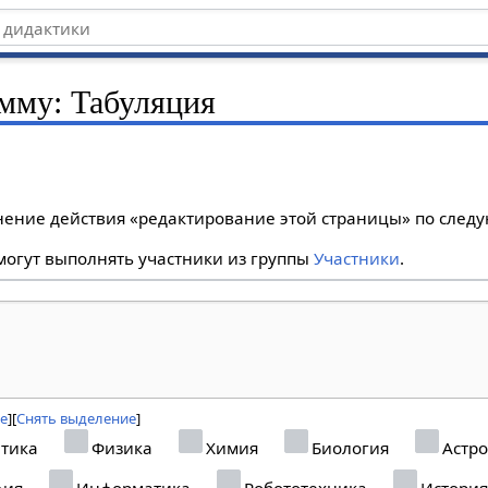
амму: Табуляция
лнение действия «редактирование этой страницы» по сле
огут выполнять участники из группы
Участники
.
се
Снять выделение
тика
Физика
Химия
Биология
Астр
фия
Информатика
Робототехника
Истори