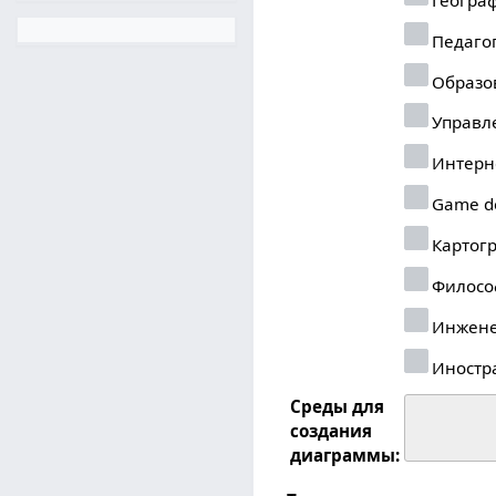
Педаго
Образо
Управл
Интерн
Game d
Картог
Филосо
Инжене
Иностр
Среды для
создания
диаграммы: