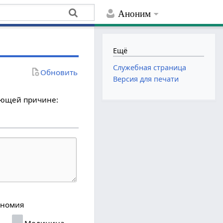
Аноним
Ещё
Служебная страница
Обновить
Версия для печати
дующей причине:
ономия
я
Медицина