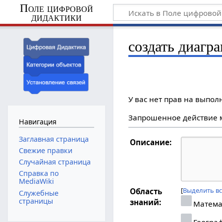
Поле цифровой
дидактики
создать диагр
У вас нет прав на выпо
Запрошенное действие м
Навигация
Заглавная страница
Описание:
Свежие правки
Случайная страница
Справка по
MediaWiki
Выделить в
Область
Служебные
страницы
знаний:
Матема
Геогра