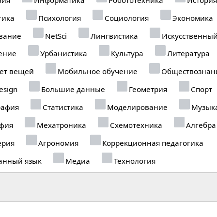
гика
Психология
Социология
Экономика
вание
NetSci
Лингвистика
Искусственный
ение
Урбанистика
Культура
Литература
ет вещей
Мобильное обучение
Обществознан
esign
Большие данные
Геометрия
Спорт
рафия
Статистика
Моделирование
Музык
фия
Мехатроника
Схемотехника
Алгебра
рия
Агрономия
Коррекционная педагогика
анный язык
Медиа
Технология