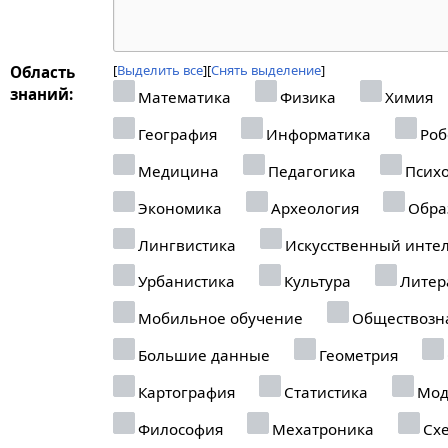
Выделить все
Снять выделение
Область
знаний:
Математика
Физика
Химия
География
Информатика
Роб
Медицина
Педагогика
Психо
Экономика
Археология
Обра
Лингвистика
Искусственный интел
Урбанистика
Культура
Литер
Мобильное обучение
Обществозн
Большие данные
Геометрия
Картография
Статистика
Мод
Философия
Мехатроника
Схе