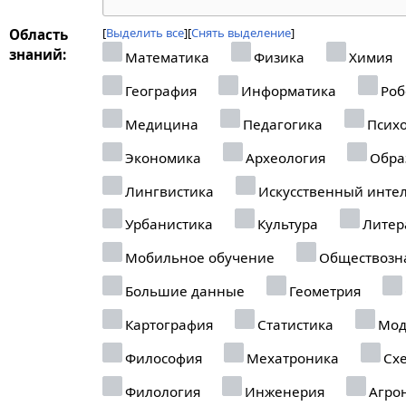
Выделить все
Снять выделение
Область
знаний:
Математика
Физика
Химия
География
Информатика
Роб
Медицина
Педагогика
Психо
Экономика
Археология
Обра
Лингвистика
Искусственный интел
Урбанистика
Культура
Литер
Мобильное обучение
Обществозн
Большие данные
Геометрия
Картография
Статистика
Мод
Философия
Мехатроника
Схе
Филология
Инженерия
Агро