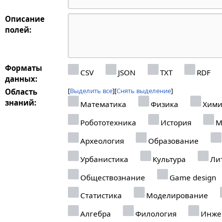
Описание
полей:
Форматы
CSV
JSON
TXT
RDF
данных:
Выделить все
Снять выделение
Область
знаний:
Математика
Физика
Хими
Робототехника
История
М
Археология
Образование
Урбанистика
Культура
Лит
Обществознание
Game design
Статистика
Моделирование
Алгебра
Филология
Инже