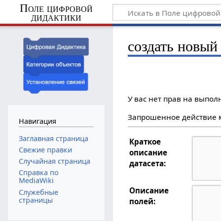
Поле цифровой
дидактики
создать новый
У вас нет прав на выпо
Запрошенное действие м
Навигация
Заглавная страница
Краткое
Свежие правки
описание
Случайная страница
датасета:
Справка по
MediaWiki
Описание
Служебные
страницы
полей: