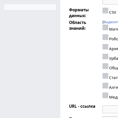
Форматы
CSV
данных:
Выделит
Область
знаний:
Мат
Робо
Архе
Урба
Общ
Стат
Алг
Мед
URL - ссылка