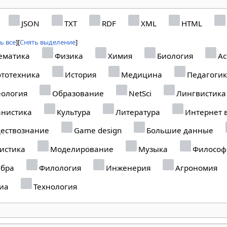
JSON
TXT
RDF
XML
HTML
ь все
Снять выделение
ематика
Физика
Химия
Биология
Ас
тотехника
История
Медицина
Педагоги
ология
Образование
NetSci
Лингвистика
нистика
Культура
Литература
Интернет 
ествознание
Game design
Большие данные
истика
Моделирование
Музыка
Философ
ебра
Филология
Инженерия
Агрономия
иа
Технология