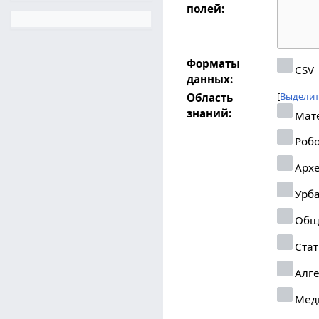
полей:
Форматы
CSV
данных:
Выделит
Область
знаний:
Мат
Робо
Архе
Урба
Общ
Стат
Алг
Мед