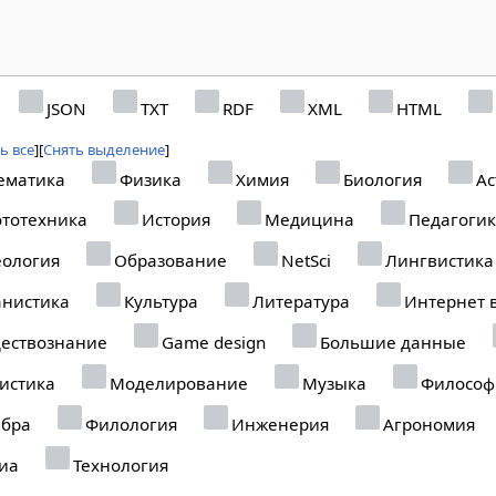
JSON
TXT
RDF
XML
HTML
ь все
Снять выделение
ематика
Физика
Химия
Биология
Ас
тотехника
История
Медицина
Педагоги
ология
Образование
NetSci
Лингвистика
нистика
Культура
Литература
Интернет 
ествознание
Game design
Большие данные
истика
Моделирование
Музыка
Философ
ебра
Филология
Инженерия
Агрономия
иа
Технология