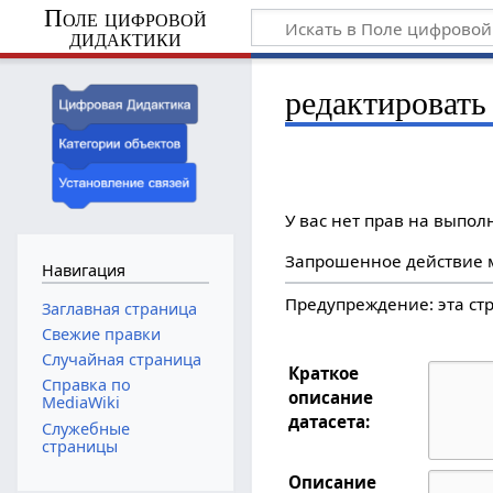
Поле цифровой
дидактики
редактировать
У вас нет прав на выпо
Запрошенное действие м
Навигация
Предупреждение: эта с
Заглавная страница
Свежие правки
Случайная страница
Краткое
Справка по
описание
MediaWiki
датасета:
Служебные
страницы
Описание