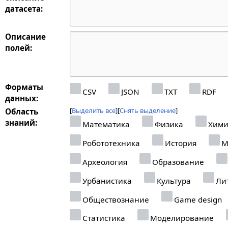
датасета:
Описание
полей:
Форматы
CSV
JSON
TXT
RDF
данных:
Выделить все
Снять выделение
Область
знаний:
Математика
Физика
Хими
Робототехника
История
М
Археология
Образование
Урбанистика
Культура
Лит
Обществознание
Game design
Статистика
Моделирование