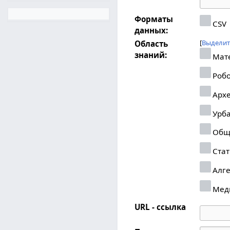
Форматы
CSV
данных:
Выделит
Область
знаний:
Мат
Робо
Архе
Урба
Общ
Стат
Алг
Мед
URL - ссылка