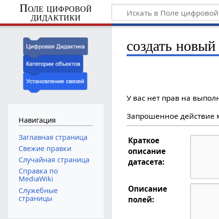
Поле цифровой
дидактики
создать новый 
У вас нет прав на выпо
Запрошенное действие м
Навигация
Заглавная страница
Краткое
Свежие правки
описание
Случайная страница
датасета:
Справка по
MediaWiki
Описание
Служебные
страницы
полей: