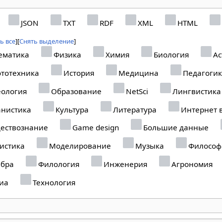
JSON
TXT
RDF
XML
HTML
ь все
Снять выделение
ематика
Физика
Химия
Биология
Ас
тотехника
История
Медицина
Педагоги
ология
Образование
NetSci
Лингвистика
нистика
Культура
Литература
Интернет 
ествознание
Game design
Большие данные
истика
Моделирование
Музыка
Философ
ебра
Филология
Инженерия
Агрономия
иа
Технология