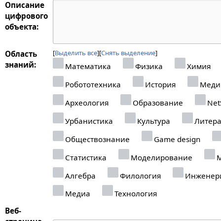
Описание
цифрового
объекта:
Выделить все
Снять выделение
Область
знаний:
Математика
Физика
Химия
Робототехника
История
Меди
Археология
Образование
Net
Урбанистика
Культура
Литера
Обществознание
Game design
Статистика
Моделирование
М
Алгебра
Филология
Инженер
Медиа
Технология
Веб-