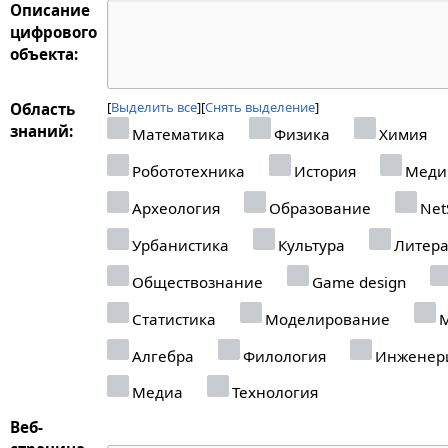
Описание
цифрового
объекта:
Выделить все
Снять выделение
Область
знаний:
Математика
Физика
Химия
Робототехника
История
Меди
Археология
Образование
Net
Урбанистика
Культура
Литера
Обществознание
Game design
Статистика
Моделирование
М
Алгебра
Филология
Инженер
Медиа
Технология
Веб-