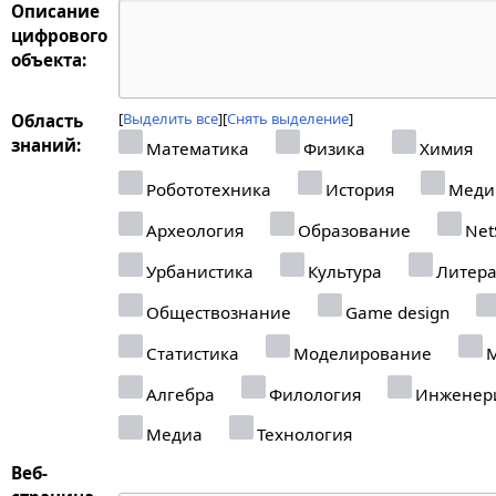
Описание
цифрового
объекта:
Выделить все
Снять выделение
Область
знаний:
Математика
Физика
Химия
Робототехника
История
Меди
Археология
Образование
Net
Урбанистика
Культура
Литера
Обществознание
Game design
Статистика
Моделирование
М
Алгебра
Филология
Инженер
Медиа
Технология
Веб-