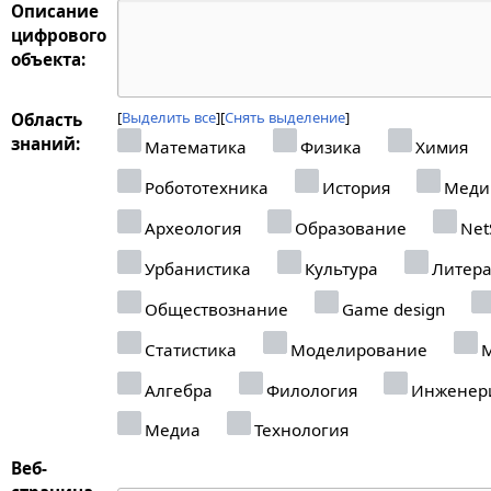
Описание
цифрового
объекта:
Выделить все
Снять выделение
Область
знаний:
Математика
Физика
Химия
Робототехника
История
Меди
Археология
Образование
Net
Урбанистика
Культура
Литера
Обществознание
Game design
Статистика
Моделирование
М
Алгебра
Филология
Инженер
Медиа
Технология
Веб-