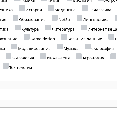
ехника
История
Медицина
Педагогика
гия
Образование
NetSci
Лингвистика
тика
Культура
Литература
Интернет вещ
ознание
Game design
Большие данные
Г
ика
Моделирование
Музыка
Философия
Филология
Инженерия
Агрономия
Технология