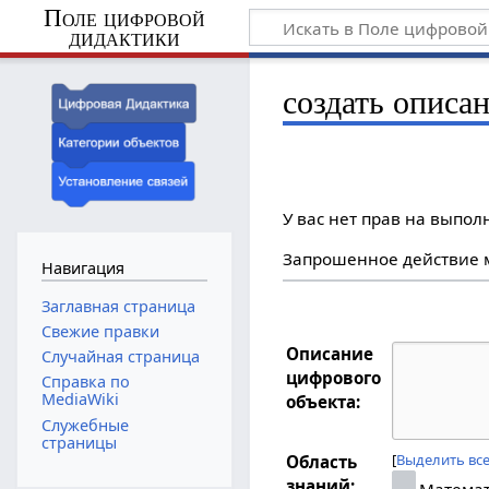
Поле цифровой
дидактики
создать описан
У вас нет прав на выпо
Запрошенное действие м
Навигация
Заглавная страница
Свежие правки
Описание
Случайная страница
цифрового
Справка по
MediaWiki
объекта:
Служебные
страницы
Выделить вс
Область
знаний:
Матема