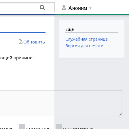
Аноним
Ещё
Служебная страница
Обновить
Версия для печати
дующей причине:
номия
География
Информатика