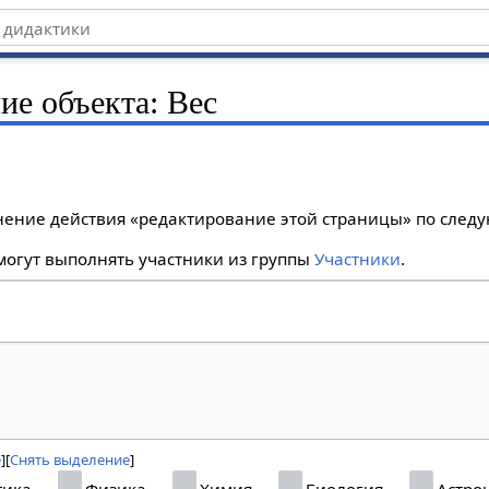
ие объекта: Bec
лнение действия «редактирование этой страницы» по сле
огут выполнять участники из группы
Участники
.
е
Снять выделение
тика
Физика
Химия
Биология
Астро