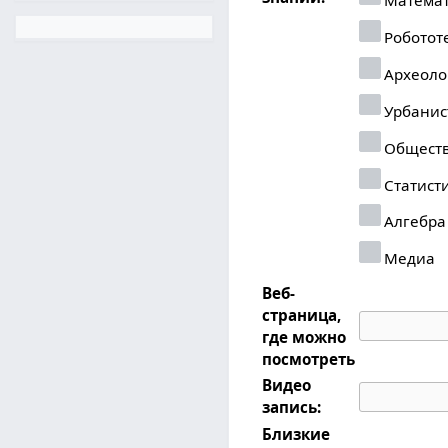
Роботот
Археоло
Урбанис
Обществ
Статист
Алгебра
Медиа
Веб-
страница,
где можно
посмотреть
Видео
запись:
Близкие