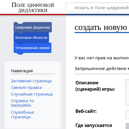
Поле цифровой
дидактики
создать новую
У вас нет прав на выпо
Запрошенное действие м
Навигация
Заглавная страница
Описание
Свежие правки
(сценарий) игры:
Случайная страница
Справка по
MediaWiki
Веб-сайт:
Служебные
страницы
Где запускается