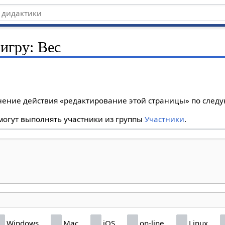
 игру: Bec
лнение действия «редактирование этой страницы» по сле
огут выполнять участники из группы
Участники
.
Windows
Mac
iOS
on-line
Linux