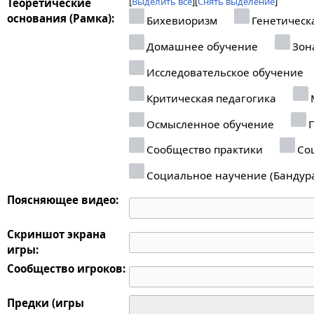
Выделить все
Снять выделение
Теоретические
основания (Рамка):
Бихевиоризм
Генетическ
Домашнее обучение
Зон
Исследовательское обучение
Критическая педагогика
Осмысленное обучение
П
Сообщество практики
Соц
Социальное научение (Бандур
Поясняющее видео:
Скриншот экрана
игры:
Сообщество игроков:
Предки (игры