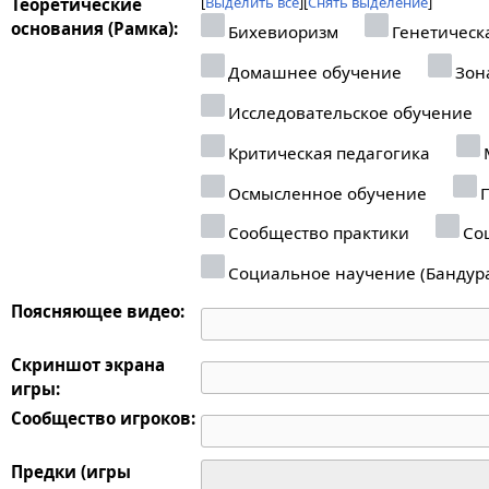
Выделить все
Снять выделение
Теоретические
основания (Рамка):
Бихевиоризм
Генетическ
Домашнее обучение
Зон
Исследовательское обучение
Критическая педагогика
Осмысленное обучение
П
Сообщество практики
Соц
Социальное научение (Бандур
Поясняющее видео:
Скриншот экрана
игры:
Сообщество игроков:
Предки (игры