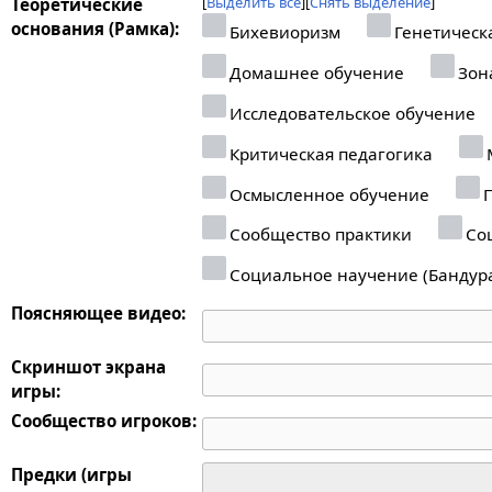
Выделить все
Снять выделение
Теоретические
основания (Рамка):
Бихевиоризм
Генетическ
Домашнее обучение
Зон
Исследовательское обучение
Критическая педагогика
Осмысленное обучение
П
Сообщество практики
Соц
Социальное научение (Бандур
Поясняющее видео:
Скриншот экрана
игры:
Сообщество игроков:
Предки (игры