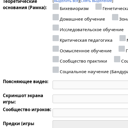
Выделить все
Снять выделение
Теоретические
основания (Рамка):
Бихевиоризм
Генетическ
Домашнее обучение
Зон
Исследовательское обучение
Критическая педагогика
Осмысленное обучение
П
Сообщество практики
Соц
Социальное научение (Бандур
Поясняющее видео:
Скриншот экрана
игры:
Сообщество игроков:
Предки (игры