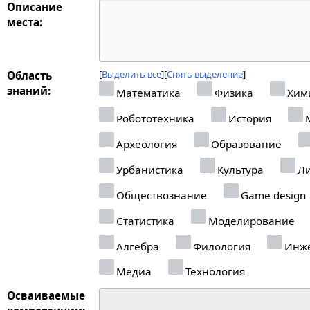
Описание
места:
Выделить все
Снять выделение
Область
знаний:
Математика
Физика
Хим
Робототехника
История
М
Археология
Образование
Урбанистика
Культура
Ли
Обществознание
Game design
Статистика
Моделирование
Алгебра
Филология
Инже
Медиа
Технология
Осваиваемые