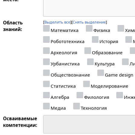
Выделить все
Снять выделение
Область
знаний:
Математика
Физика
Хим
Робототехника
История
М
Археология
Образование
Урбанистика
Культура
Ли
Обществознание
Game design
Статистика
Моделирование
Алгебра
Филология
Инже
Медиа
Технология
Осваиваемые
компетенции: