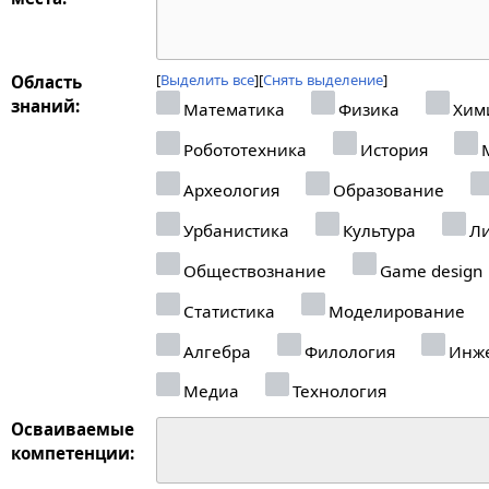
Выделить все
Снять выделение
Область
знаний:
Математика
Физика
Хим
Робототехника
История
М
Археология
Образование
Урбанистика
Культура
Ли
Обществознание
Game design
Статистика
Моделирование
Алгебра
Филология
Инже
Медиа
Технология
Осваиваемые
компетенции: