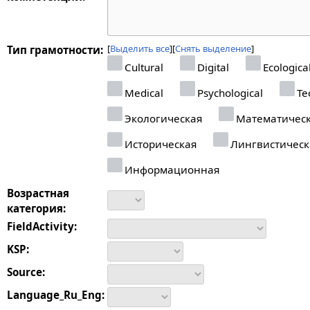
Выделить все
Снять выделение
Тип грамотности:
Cultural
Digital
Ecologica
Medical
Psychological
Tec
Экологическая
Математичес
Историческая
Лингвистическ
Информационная
Возрастная
категория:
FieldActivity:
KSP:
Source:
Language_Ru_Eng: