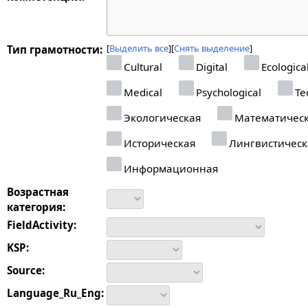
Выделить все
Снять выделение
Тип грамотности:
Cultural
Digital
Ecologica
Medical
Psychological
Tec
Экологическая
Математичес
Историческая
Лингвистическ
Информационная
Возрастная
категория:
FieldActivity:
KSP:
Source:
Language_Ru_Eng: