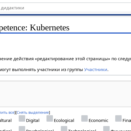
etence: Kubernetes
лнение действия «редактирование этой страницы» по сле
огут выполнять участники из группы
Участники
.
ить все
Снять выделение
ltural
Digital
Ecological
Economic
Fina
dical
Psychological
Technological
Финансо