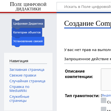
Поле цифровой
дидактики
Создание Comp
У вас нет прав на выпо
Запрошенное действие м
Навигация
Заглавная страница
Описание
Свежие правки
компетенции:
Случайная страница
Справка по
MediaWiki
Выдел
Тип грамотности:
Служебные
страницы
Cu
Me