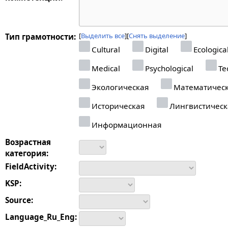
Выделить все
Снять выделение
Тип грамотности:
Cultural
Digital
Ecologica
Medical
Psychological
Tec
Экологическая
Математичес
Историческая
Лингвистическ
Информационная
Возрастная
категория:
FieldActivity:
KSP:
Source:
Language_Ru_Eng: