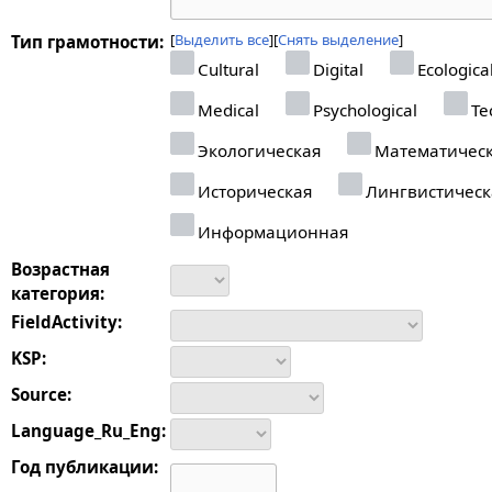
Выделить все
Снять выделение
Тип грамотности:
Cultural
Digital
Ecologica
Medical
Psychological
Tec
Экологическая
Математичес
Историческая
Лингвистическ
Информационная
Возрастная
категория:
FieldActivity:
KSP:
Source:
Language_Ru_Eng:
Год публикации: