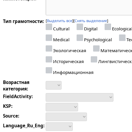
Выделить все
Снять выделение
Тип грамотности:
Cultural
Digital
Ecologica
Medical
Psychological
Tec
Экологическая
Математичес
Историческая
Лингвистическ
Информационная
Возрастная
категория:
FieldActivity:
KSP:
Source:
Language_Ru_Eng: