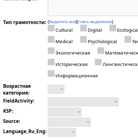
Выделить все
Снять выделение
Тип грамотности:
Cultural
Digital
Ecologica
Medical
Psychological
Tec
Экологическая
Математичес
Историческая
Лингвистическ
Информационная
Возрастная
категория:
FieldActivity:
KSP:
Source:
Language_Ru_Eng: