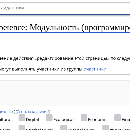
etence: Модульность (программир
лнение действия «редактирование этой страницы» по сле
огут выполнять участники из группы
Участники
.
ить все
Снять выделение
ltural
Digital
Ecological
Economic
Fina
dical
Psychological
Technological
Финансо