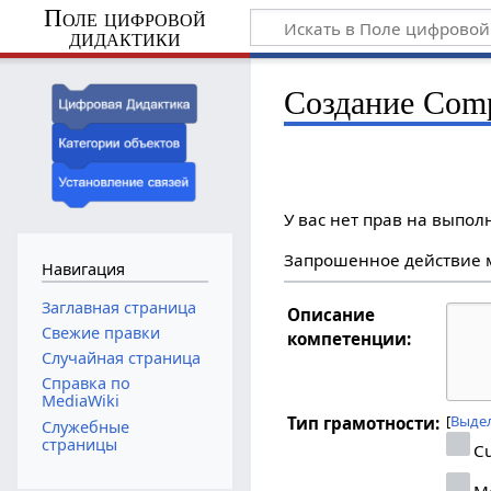
Поле цифровой
дидактики
Создание Comp
У вас нет прав на выпо
Запрошенное действие м
Навигация
Заглавная страница
Описание
Свежие правки
компетенции:
Случайная страница
Справка по
MediaWiki
Выдел
Тип грамотности:
Служебные
страницы
Cu
Me