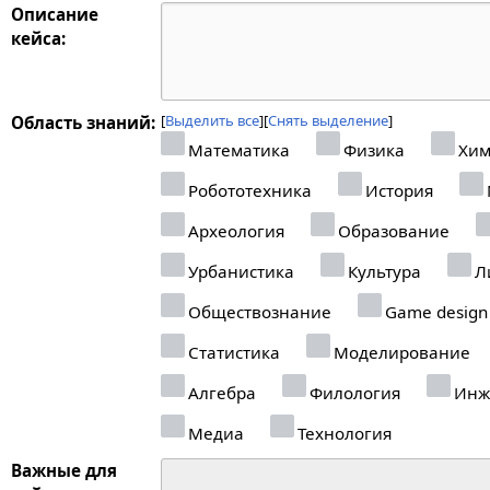
Описание
кейса:
Выделить все
Снять выделение
Область знаний:
Математика
Физика
Хим
Робототехника
История
Археология
Образование
Урбанистика
Культура
Л
Обществознание
Game design
Статистика
Моделирование
Алгебра
Филология
Инж
Медиа
Технология
Важные для