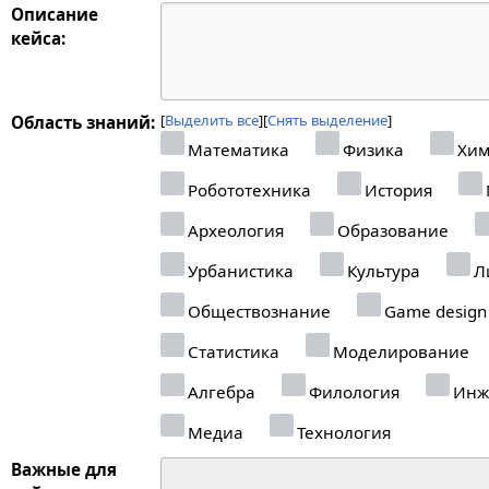
Описание
кейса:
Выделить все
Снять выделение
Область знаний:
Математика
Физика
Хим
Робототехника
История
Археология
Образование
Урбанистика
Культура
Л
Обществознание
Game design
Статистика
Моделирование
Алгебра
Филология
Инж
Медиа
Технология
Важные для