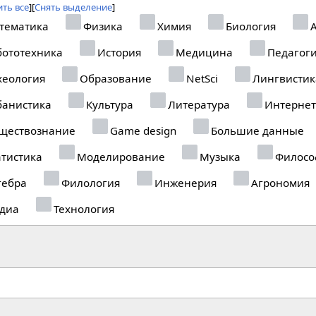
ть все
Снять выделение
тематика
Физика
Химия
Биология
А
ототехника
История
Медицина
Педагог
еология
Образование
NetSci
Лингвистик
анистика
Культура
Литература
Интернет
ществознание
Game design
Большие данные
тистика
Моделирование
Музыка
Филосо
гебра
Филология
Инженерия
Агрономия
диа
Технология