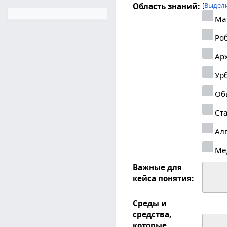
Выдели
Область знаний:
Ма
Роб
Арх
Урб
Об
Ста
Ал
Ме
Важные для
кейса понятия:
Среды и
средства,
которые