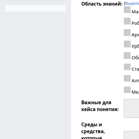
Выдели
Область знаний:
Ма
Роб
Арх
Урб
Об
Ста
Ал
Ме
Важные для
кейса понятия:
Среды и
средства,
которые