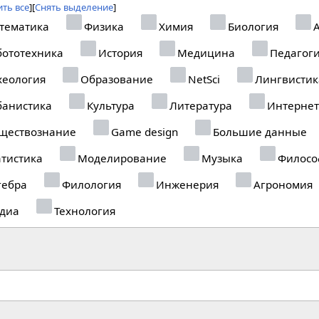
ть все
Снять выделение
тематика
Физика
Химия
Биология
А
ототехника
История
Медицина
Педагог
еология
Образование
NetSci
Лингвистик
анистика
Культура
Литература
Интернет
ществознание
Game design
Большие данные
тистика
Моделирование
Музыка
Филосо
гебра
Филология
Инженерия
Агрономия
диа
Технология