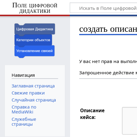
Поле цифровой
дидактики
создать описа
У вас нет прав на выпо
Запрошенное действие м
Навигация
Заглавная страница
Свежие правки
Случайная страница
Справка по
Описание
MediaWiki
кейса:
Служебные
страницы