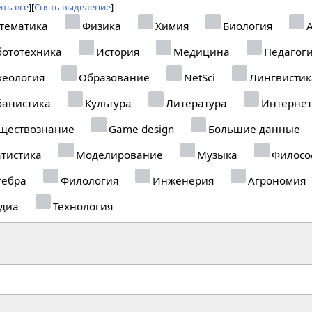
ть все
Снять выделение
тематика
Физика
Химия
Биология
А
ототехника
История
Медицина
Педагог
еология
Образование
NetSci
Лингвистик
анистика
Культура
Литература
Интернет
ществознание
Game design
Большие данные
тистика
Моделирование
Музыка
Филосо
гебра
Филология
Инженерия
Агрономия
диа
Технология