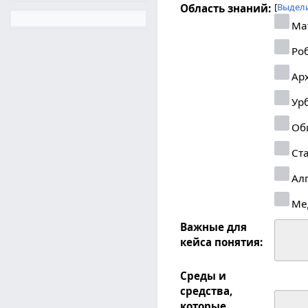
Выдели
Область знаний:
Ма
Роб
Арх
Урб
Об
Ста
Ал
Ме
Важные для
кейса понятия:
Среды и
средства,
которые