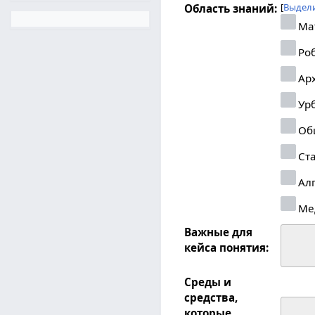
Выдели
Область знаний:
Ма
Роб
Арх
Урб
Об
Ста
Ал
Ме
Важные для
кейса понятия:
Среды и
средства,
которые