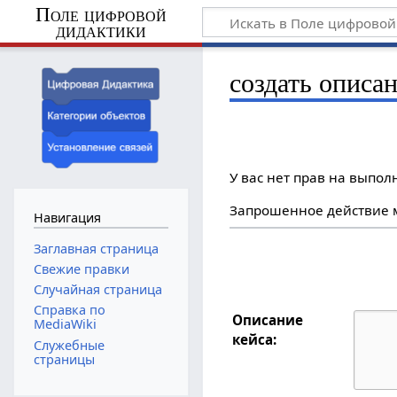
Поле цифровой
дидактики
создать описа
У вас нет прав на выпо
Запрошенное действие м
Навигация
Заглавная страница
Свежие правки
Случайная страница
Справка по
Описание
MediaWiki
кейса:
Служебные
страницы