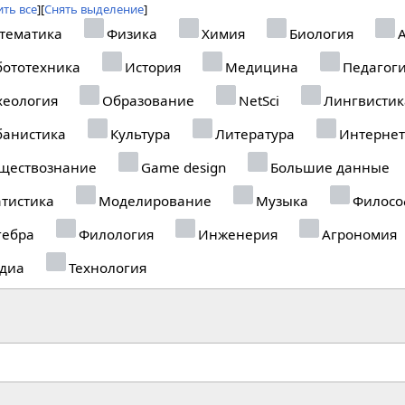
ть все
Снять выделение
тематика
Физика
Химия
Биология
А
ототехника
История
Медицина
Педагог
еология
Образование
NetSci
Лингвистик
анистика
Культура
Литература
Интернет
ществознание
Game design
Большие данные
тистика
Моделирование
Музыка
Филосо
гебра
Филология
Инженерия
Агрономия
диа
Технология