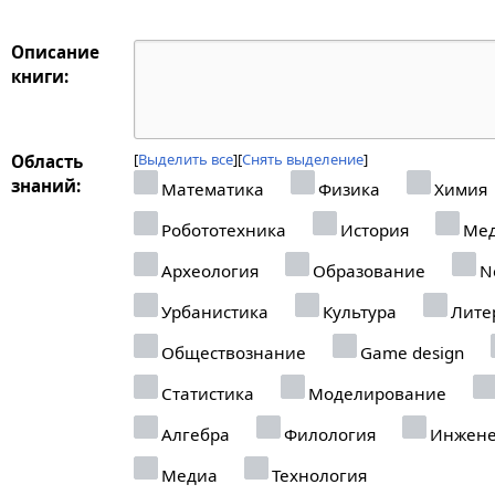
Описание
книги:
Выделить все
Снять выделение
Область
знаний:
Математика
Физика
Химия
Робототехника
История
Мед
Археология
Образование
Ne
Урбанистика
Культура
Лите
Обществознание
Game design
Статистика
Моделирование
Алгебра
Филология
Инжене
Медиа
Технология