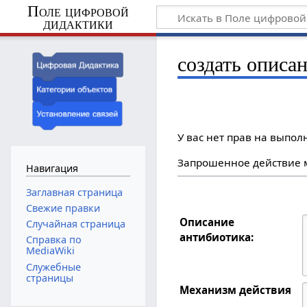
Поле цифровой
дидактики
создать описа
У вас нет прав на выпо
Запрошенное действие м
Навигация
Заглавная страница
Свежие правки
Описание
Случайная страница
антибиотика:
Справка по
MediaWiki
Служебные
страницы
Механизм действия