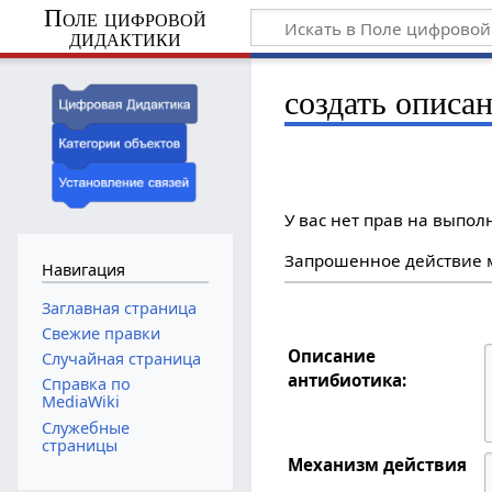
Поле цифровой
дидактики
создать описа
У вас нет прав на выпо
Запрошенное действие м
Навигация
Заглавная страница
Свежие правки
Описание
Случайная страница
антибиотика:
Справка по
MediaWiki
Служебные
страницы
Механизм действия