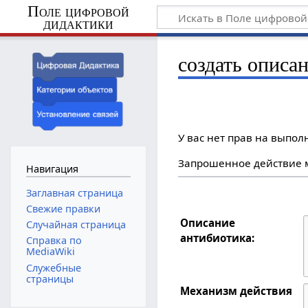
Поле цифровой
дидактики
создать описа
У вас нет прав на выпо
Запрошенное действие м
Навигация
Заглавная страница
Свежие правки
Описание
Случайная страница
антибиотика:
Справка по
MediaWiki
Служебные
страницы
Механизм действия