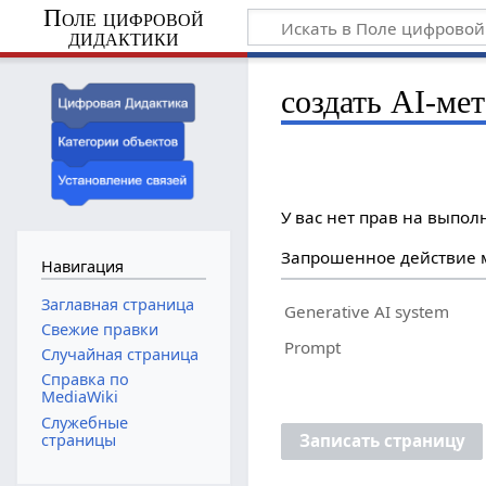
Поле цифровой
дидактики
создать AI-ме
У вас нет прав на выпо
Запрошенное действие м
Навигация
Заглавная страница
Generative AI system
Свежие правки
Prompt
Случайная страница
Справка по
MediaWiki
Служебные
страницы
Записать страницу