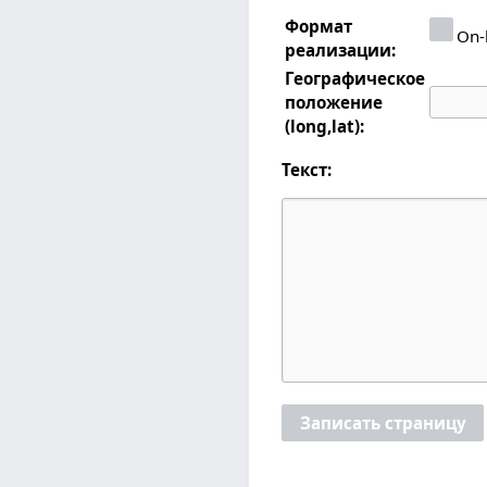
Формат
On-
реализации:
Географическое
положение
(long,lat):
Текст:
Записать страницу