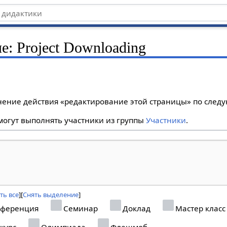
е: Project Downloading
лнение действия «редактирование этой страницы» по сле
огут выполнять участники из группы
Участники
.
ть все
Снять выделение
ференция
Семинар
Доклад
Мастер класс
курс
Олимпиада
Флешмоб