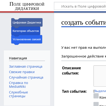
Поле цифровой
дидактики
создать событи
У вас нет прав на выпо
Запрошенное действие м
Навигация
Заглавная страница
Описание
Свежие правки
события:
Случайная страница
Справка по
MediaWiki
Выдели
Тип события:
Служебные
страницы
Кон
Кон