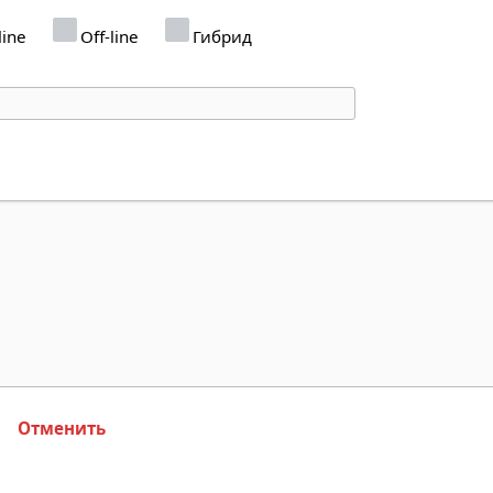
line
Off-line
Гибрид
Отменить