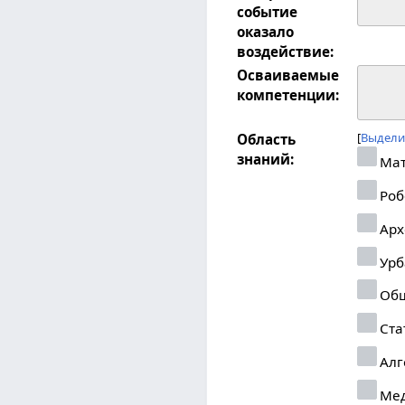
событие
оказало
воздействие:
Осваиваемые
компетенции:
Выдели
Область
знаний:
Мат
Роб
Арх
Урб
Общ
Ста
Алг
Ме