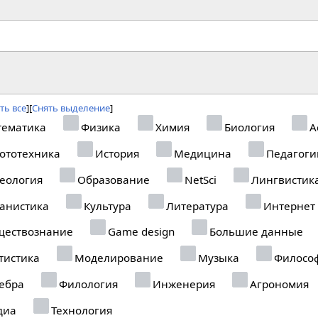
ть все
Снять выделение
ематика
Физика
Химия
Биология
А
ототехника
История
Медицина
Педагоги
еология
Образование
NetSci
Лингвистик
анистика
Культура
Литература
Интернет
ествознание
Game design
Большие данные
тистика
Моделирование
Музыка
Филосо
ебра
Филология
Инженерия
Агрономия
диа
Технология