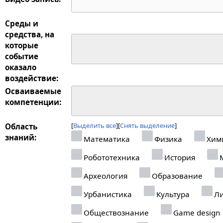
Среды и
средства, на
которые
событие
оказало
воздействие:
Осваиваемые
компетенции:
Выделить все
Снять выделение
Область
знаний:
Математика
Физика
Хим
Робототехника
История
М
Археология
Образование
Урбанистика
Культура
Ли
Обществознание
Game design