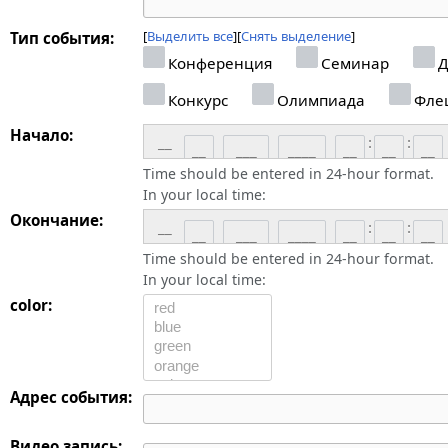
Выделить все
Снять выделение
Тип события:
Конференция
Семинар
Д
Конкурс
Олимпиада
Фле
Начало:
__
:
:
Time should be entered in 24-hour format.
In your local time:
Окончание:
__
:
:
Time should be entered in 24-hour format.
In your local time:
color:
Адрес события:
Видео запись: