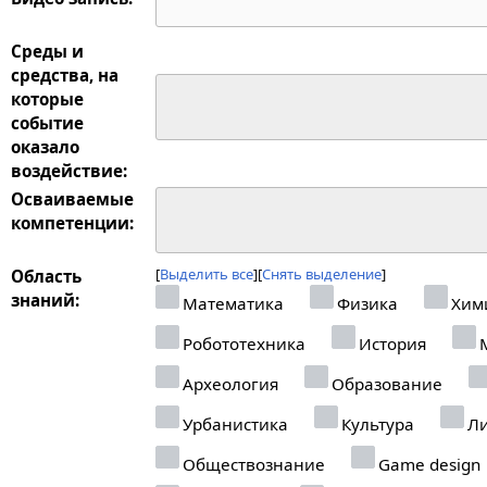
Среды и
средства, на
которые
событие
оказало
воздействие:
Осваиваемые
компетенции:
Выделить все
Снять выделение
Область
знаний:
Математика
Физика
Хим
Робототехника
История
М
Археология
Образование
Урбанистика
Культура
Ли
Обществознание
Game design