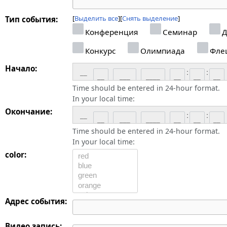
Выделить все
Снять выделение
Тип события:
Конференция
Семинар
Д
Конкурс
Олимпиада
Фле
Начало:
__
:
:
Time should be entered in 24-hour format.
In your local time:
Окончание:
__
:
:
Time should be entered in 24-hour format.
In your local time:
color:
Адрес события:
Видео запись: