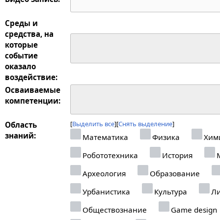
Среды и
средства, на
которые
событие
оказало
воздействие:
Осваиваемые
компетенции:
Выделить все
Снять выделение
Область
знаний:
Математика
Физика
Хим
Робототехника
История
М
Археология
Образование
Урбанистика
Культура
Ли
Обществознание
Game design