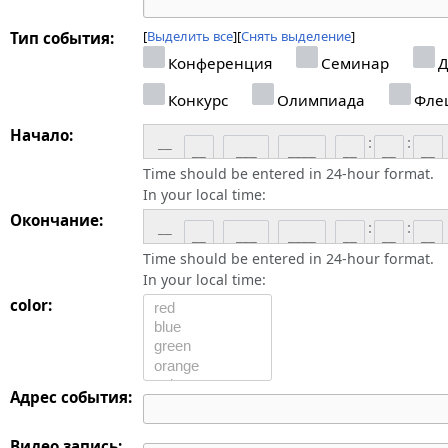
Выделить все
Снять выделение
Тип события:
Конференция
Семинар
Д
Конкурс
Олимпиада
Фле
Начало:
__
:
:
Time should be entered in 24-hour format.
In your local time:
Окончание:
__
:
:
Time should be entered in 24-hour format.
In your local time:
color:
Адрес события:
Видео запись: