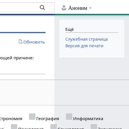
Аноним
Ещё
Служебная страница
Обновить
Версия для печати
дующей причине:
строномия
География
Информатика
ка
Психология
Социология
Экономика