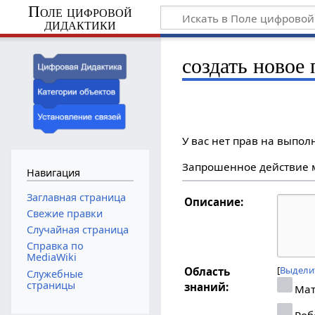
Поле цифровой
дидактики
создать новое
У вас нет прав на выпо
Запрошенное действие м
Навигация
Заглавная страница
Описание:
Свежие правки
Случайная страница
Справка по
MediaWiki
Выдели
Область
Служебные
страницы
знаний:
Мат
Роб