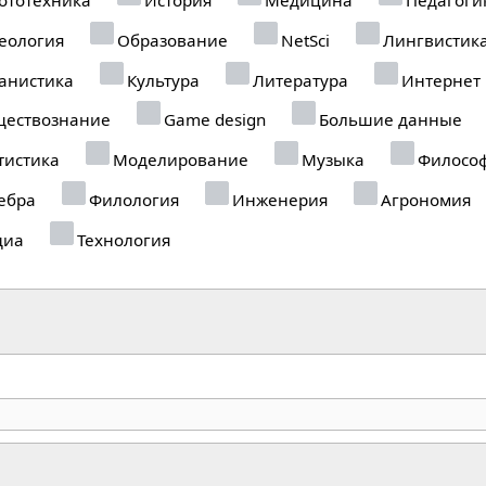
еология
Образование
NetSci
Лингвистик
анистика
Культура
Литература
Интернет
ествознание
Game design
Большие данные
тистика
Моделирование
Музыка
Филосо
ебра
Филология
Инженерия
Агрономия
диа
Технология