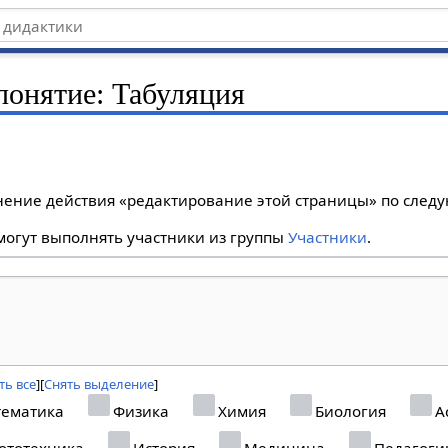
 понятие: Табуляция
лнение действия «редактирование этой страницы» по сле
огут выполнять участники из группы
Участники
.
ть все
Снять выделение
ематика
Физика
Химия
Биология
А
ототехника
История
Медицина
Педагоги