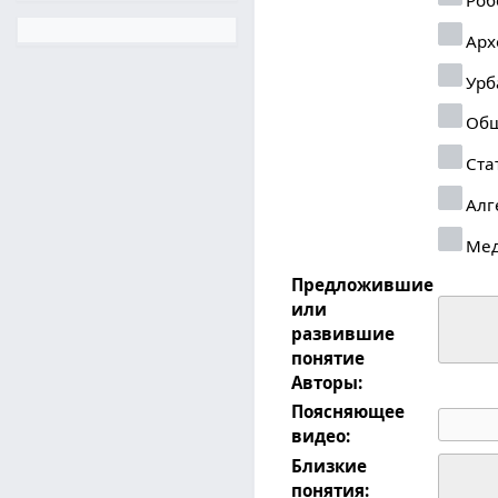
Арх
Урб
Общ
Ста
Алг
Ме
Предложившие
или
развившие
понятие
Авторы:
Поясняющее
видео:
Близкие
понятия: