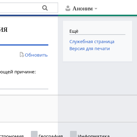
Аноним
ия
Ещё
Служебная страница
Версия для печати
Обновить
дующей причине:
строномия
География
Информатика