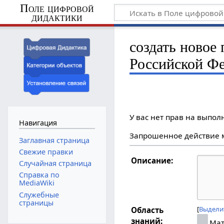
Поле цифровой
дидактики
создать новое
Российской Ф
У вас нет прав на выпо
Навигация
Запрошенное действие м
Заглавная страница
Свежие правки
Описание:
Случайная страница
Справка по
MediaWiki
Служебные
страницы
Выдели
Область
знаний:
Мат