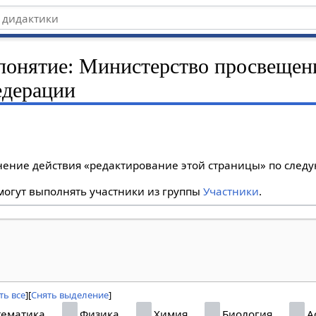
 понятие: Министерство просвещен
едерации
лнение действия «редактирование этой страницы» по сле
огут выполнять участники из группы
Участники
.
ть все
Снять выделение
ематика
Физика
Химия
Биология
А