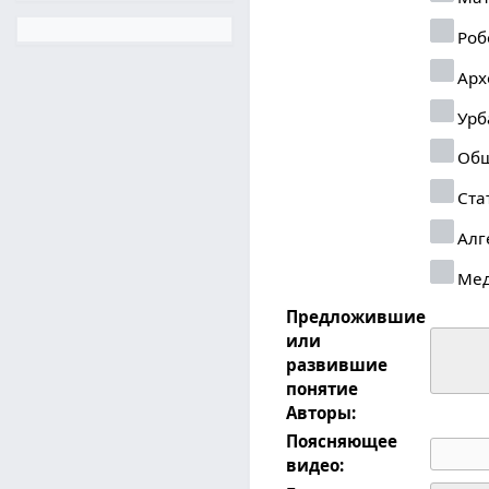
Роб
Арх
Урб
Общ
Ста
Алг
Ме
Предложившие
или
развившие
понятие
Авторы:
Поясняющее
видео: