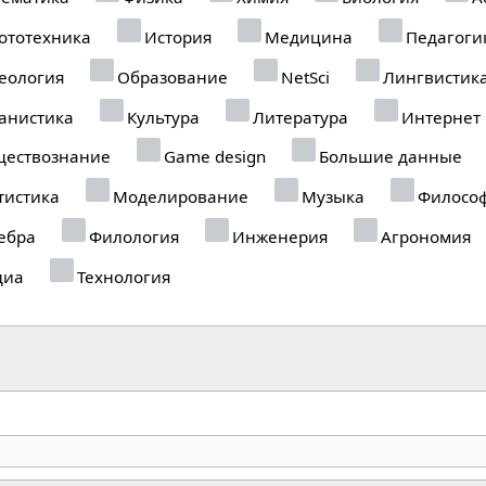
ототехника
История
Медицина
Педагоги
еология
Образование
NetSci
Лингвистик
анистика
Культура
Литература
Интернет
ествознание
Game design
Большие данные
тистика
Моделирование
Музыка
Филосо
ебра
Филология
Инженерия
Агрономия
диа
Технология