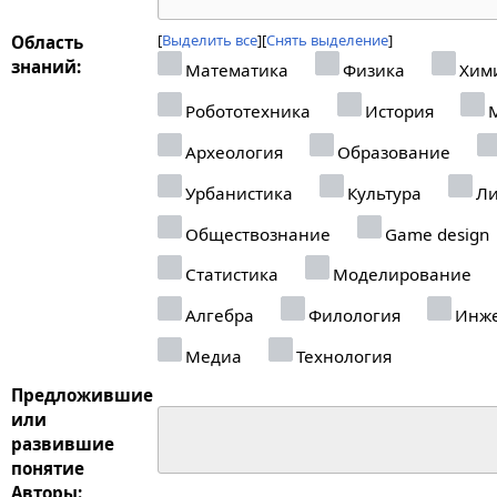
Выделить все
Снять выделение
Область
знаний:
Математика
Физика
Хим
Робототехника
История
М
Археология
Образование
Урбанистика
Культура
Ли
Обществознание
Game design
Статистика
Моделирование
Алгебра
Филология
Инже
Медиа
Технология
Предложившие
или
развившие
понятие
Авторы: