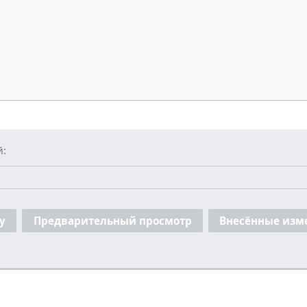
й:
у
Предварительный просмотр
Внесённые изм