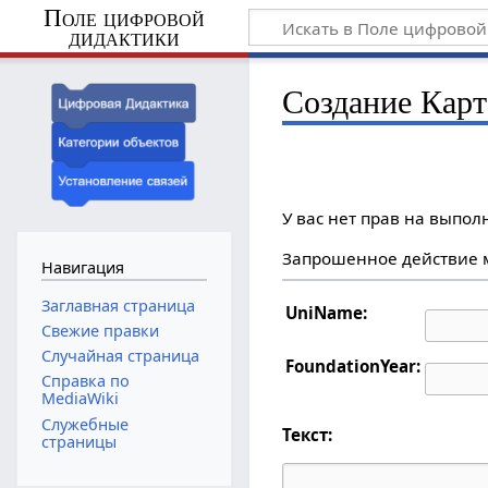
Поле цифровой
дидактики
Создание Карт
У вас нет прав на выпо
Запрошенное действие м
Навигация
Заглавная страница
UniName:
Свежие правки
Случайная страница
FoundationYear:
Справка по
MediaWiki
Служебные
Текст:
страницы