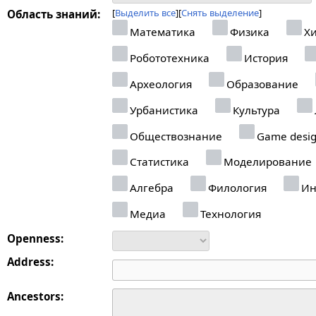
Выделить все
Снять выделение
Область знаний:
Математика
Физика
Хи
Робототехника
История
Археология
Образование
Урбанистика
Культура
Обществознание
Game desi
Статистика
Моделирование
Алгебра
Филология
Ин
Медиа
Технология
Openness:
Address:
Ancestors: